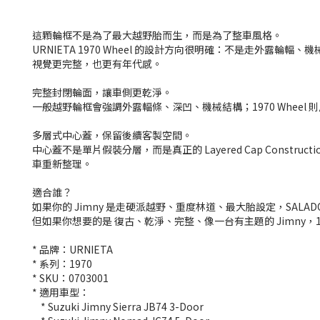
這顆輪框不是為了最大越野胎而生，而是為了整車風格。
URNIETA 1970 Wheel 的設計方向很明確：不是走外露輪輻、
視覺更完整，也更有年代感。
完整封閉輪面，讓車側更乾淨。
一般越野輪框會強調外露輻條、深凹、機械結構；1970 Whe
多層式中心蓋，保留後續客製空間。
中心蓋不是單片假裝分層，而是真正的 Layered Cap Co
車重新整理。
適合誰？
如果你的 Jimny 是走硬派越野、重度林道、最大胎設定，SALADO
但如果你想要的是 復古、乾淨、完整、像一台有主題的 Jimny，1
* 品牌：URNIETA
* 系列：1970
* SKU：0703001
* 適用車型：
* Suzuki Jimny Sierra JB74 3-Door