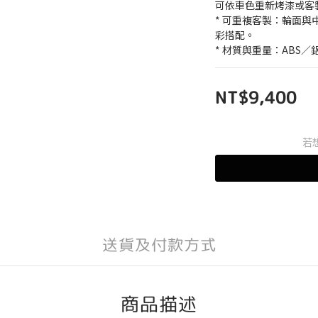
可依車色重新烤漆或客
* 可重複客製：輪面
彩搭配。
* 材質與重量：ABS／
NT$9,400
若
送貨及付款方式
商品描述