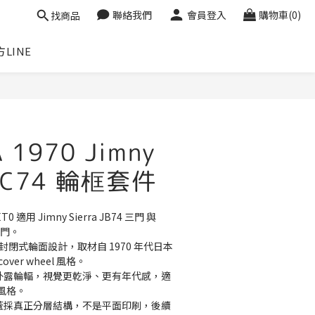
聯絡我們
會員登入
購物車(0)
找商品
LINE
 1970 Jimny
JC74 輪框套件
0 適用 Jimny Sierra JB74 三門 與 
 五門。
彙：封閉式輪面設計，取材自 1970 年代日本
over wheel 風格。
有外露輪輻，視覺更乾淨、更有年代感，適
風格。
心蓋採真正分層結構，不是平面印刷，後續