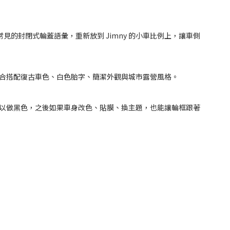
代日本車常見的封閉式輪蓋語彙，重新放到 Jimny 的小車比例上，讓車側
更適合搭配復古車色、白色胎字、簡潔外觀與城市露營風格。
你今天可以做黑色，之後如果車身改色、貼膜、換主題，也能讓輪框跟著
。