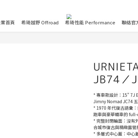
企業首頁
希琦越野 Offroad
希琦性能 Performance
聯絡官方
URNIETA
JB74／
* 專車款設計：15" 7J ET
Jimny Nomad JC74
* 1970 年代復古語
跑車與豪華轎車的 full-c
* 完整封閉輪面：沒
合城市復古與精緻露營
* 多層式中心蓋：中