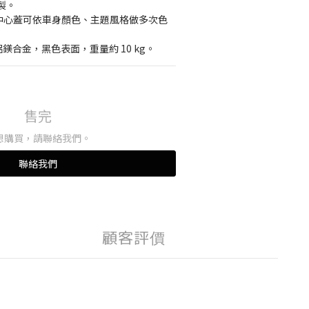
製。
與中心蓋可依車身顏色、主題風格做多次色
鋁鎂合金，黑色表面，重量約 10 kg。
售完
想購買，請聯絡我們。
聯絡我們
顧客評價