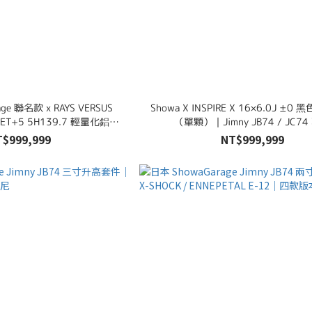
ge 聯名款 x RAYS VERSUS
Showa X INSPIRE X 16×6.0J ±
（單顆）｜Jimny JB74 / JC7
 Gloss Black）
T$999,999
NT$999,999