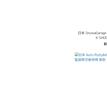
日本 ShowaGarag
X-SH
N