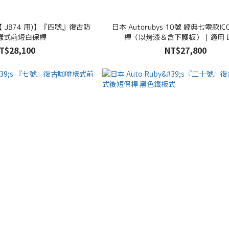
s 【 JB74 用)】『四號』復古防
日本 Autorubys 10號 經典七零款IC
樣式前短白保桿
桿（以烤漆＆含下護板）｜適用 B
JC74（無霧燈)
T$28,100
NT$27,800