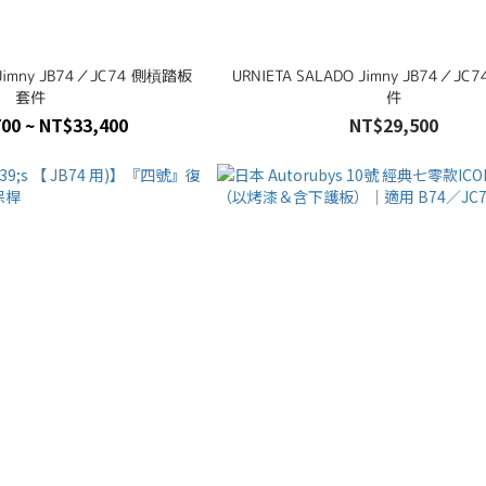
 Jimny JB74／JC74 側槓踏板
URNIETA SALADO Jimny JB74／J
套件
件
00 ~ NT$33,400
NT$29,500