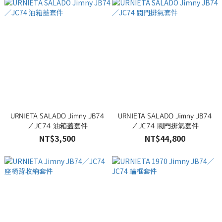
URNIETA SALADO Jimny JB74
URNIETA SALADO Jimny JB74
／JC74 油箱蓋套件
／JC74 閥門排氣套件
NT$3,500
NT$44,800