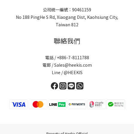
公司統一編號：90461159
No 188 PingHe S Rd, Xiaogang Dist, Kaohsiung City,
Taiwan 812
聯絡我們
電話 / +886-7-8111788
電郵 / Sales@heekis.com
Line / @HEEKIS
Propety of Heekis Official