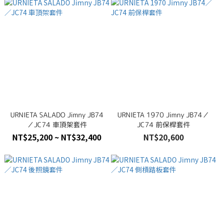
URNIETA SALADO Jimny JB74
URNIETA 1970 Jimny JB74／
／JC74 車頂架套件
JC74 前保桿套件
NT$25,200 ~ NT$32,400
NT$20,600