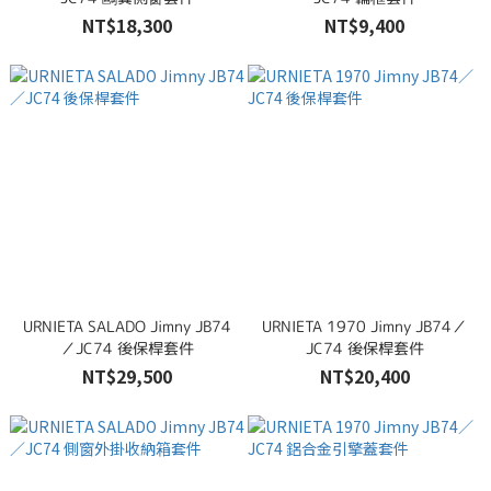
NT$18,300
NT$9,400
URNIETA SALADO Jimny JB74
URNIETA 1970 Jimny JB74／
／JC74 後保桿套件
JC74 後保桿套件
NT$29,500
NT$20,400