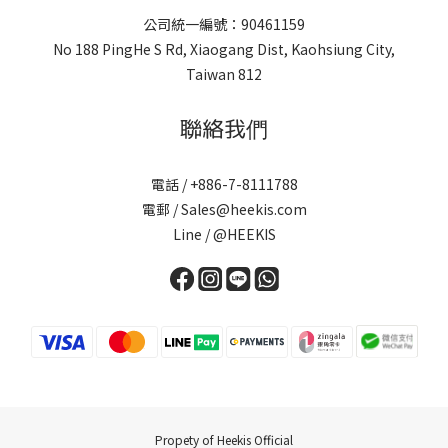
公司統一編號：90461159
No 188 PingHe S Rd, Xiaogang Dist, Kaohsiung City,
Taiwan 812
聯絡我們
電話 / +886-7-8111788
電郵 / Sales@heekis.com
Line / @HEEKIS
Propety of Heekis Official