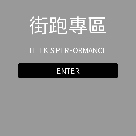
街跑專區
HEEKIS PERFORMANCE
ENTER