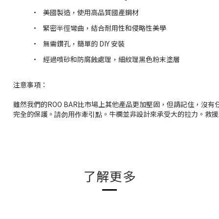
•
美國製造，使用高品質國產鋼材
•
緊密半徑彎曲，結合耐用性和侵略性美學
•
無需鑽孔，簡單的 DIY 安裝
•
經過噴砂和防腐蝕處理，細紋理黑色粉末塗層
注意事項：
雖然我們的ROO BAR比市場上其他產品更加堅固，但請記住，沒
完全的保護。
。牛欄並非設計來承受大的拉力。救援
請勿用作牽引點
了解更多