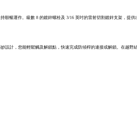
暢運作。級數 8 的鍍鋅螺栓及 3/16 英吋的雷射切割鍍鋅支架，提供出色的防
巧妙設計，您能輕鬆觸及解鎖點，快速完成防傾桿的連接或解鎖。在越野