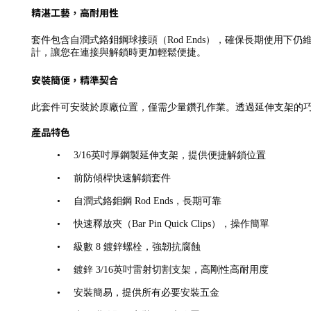
精湛工藝，高耐用性
套件包含自潤式鉻鉬鋼球接頭（Rod Ends），確保長期使用下仍維持順
計，讓您在連接與解鎖時更加輕鬆便捷。
安裝簡便，精準契合
此套件可安裝於原廠位置，僅需少量鑽孔作業。透過延伸支架的
產品特色
•
3/16英吋厚鋼製延伸支架，提供便捷解鎖位置
•
前防傾桿快速解鎖套件
•
自潤式鉻鉬鋼 Rod Ends，長期可靠
•
快速釋放夾（Bar Pin Quick Clips），操作簡單
•
級數 8 鍍鋅螺栓，強韌抗腐蝕
•
鍍鋅 3/16英吋雷射切割支架，高剛性高耐用度
•
安裝簡易，提供所有必要安裝五金