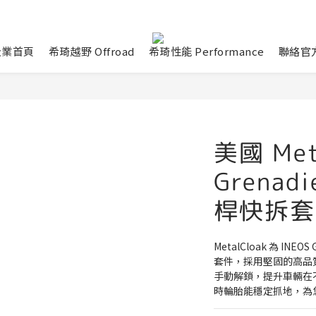
企業首頁
希琦越野 Offroad
希琦性能 Performance
聯絡官方
美國 Met
Grena
桿快拆套
MetalCloak 為 IN
套件，採用堅固的高品
手動解鎖，提升車輛在
時輪胎能穩定抓地，為