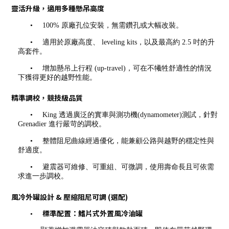
靈活升級，適用多種懸吊高度
•
100% 原廠孔位安裝，無需鑽孔或大幅改裝。
•
適用於原廠高度、 leveling kits，以及最高約 2.5 吋的升
高套件。
•
增加懸吊上行程 (up-travel)，可在不犧牲舒適性的情況
下獲得更好的越野性能。
精準調校，競技級品質
•
King 透過廣泛的實車與測功機(dynamometer)測試，針對
Grenadier 進行嚴苛的調校。
•
整體阻尼曲線經過優化，能兼顧公路與越野的穩定性與
舒適度。
•
避震器可維修、可重組、可微調，使用壽命長且可依需
求進一步調校。
風冷外罐設計 & 壓縮阻尼可調 (選配)
標準配置：鰭片式外置風冷油罐
•