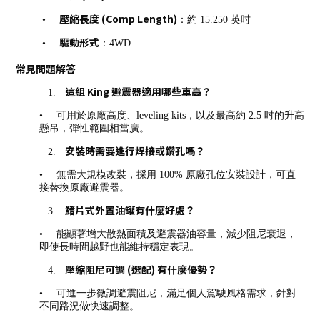
壓縮長度 (Comp Length)
•
：約 15.250 英吋
驅動形式
•
：4WD
常見問題解答
這組 King 避震器適用哪些車高？
1.
•
可用於原廠高度、leveling kits，以及最高約 2.5 吋的升高
懸吊，彈性範圍相當廣。
安裝時需要進行焊接或鑽孔嗎？
2.
•
無需大規模改裝，採用 100% 原廠孔位安裝設計，可直
接替換原廠避震器。
鰭片式外置油罐有什麼好處？
3.
•
能顯著增大散熱面積及避震器油容量，減少阻尼衰退，
即使長時間越野也能維持穩定表現。
壓縮阻尼可調 (選配) 有什麼優勢？
4.
•
可進一步微調避震阻尼，滿足個人駕駛風格需求，針對
不同路況做快速調整。