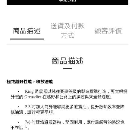
送貨及付款
商品描述
顧客評價
方式
商品描述
極致越野性能，釋放潛能
•
King 避震器以純種賽事等級的製造標準打造，可大幅提
升您的 Grenadier 在越野和公路上的操控與乘坐舒適度。
•
2.5 吋加大筒身能容納更多避震油，提升散熱效率並降
低油溫，讓行程更平順。
•
7/8 吋硬鉻避震器軸，堅固耐用，應付最嚴苛的路況也
不在話下。