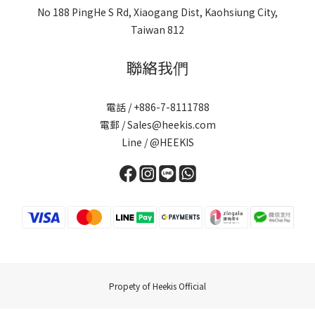
No 188 PingHe S Rd, Xiaogang Dist, Kaohsiung City,
Taiwan 812
聯絡我們
電話 / +886-7-8111788
電郵 / Sales@heekis.com
Line / @HEEKIS
Propety of Heekis Official