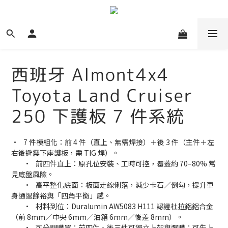
西班牙 Almont4x4
Toyota Land Cruiser
250 下護板 7 件系統
•	7 件模組化：前 4 件（直上、無需焊接）＋後 3 件（主件＋左
右後避震下座護板，需 TIG 焊）。
	•	前四件直上：原孔位安裝、工時可控，覆蓋約 70–80% 常
見底盤風險。
	•	高平整化底面：板面走線俐落，減少卡石／倒勾，提升車
身通過餘裕與「四角平衡」感。
	•	材料到位：Duralumin AW5083 H111 認證杜拉鋁鋁合金
（前 8mm／中央 6mm／油箱 6mm／後差 8mm）。
	•	可分開購買：前四件、後三件可獨立上架與選購；可先上