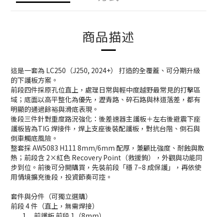
商品描述
這是一套為 LC250（J250, 2024+） 打造的全覆蓋、可分期升級
的下護板方案。
前段四件採原孔位直上，處理日常與輕中度越野最常見的打擊區
域；底面以高平整化為優先，瀝青路、碎石路與林道落差，都有
明顯的通過餘裕與滑底表現。
後段三件針對重度路況強化：後差速器主護板＋左右後避震下座
護板皆為TIG 焊接件，焊上支座後裝配護板，對抗台階、倒石與
倒車觸底風險。
整套採 AW5083 H111 8mm/6mm 配厚，兼顧比強度、耐蝕與散
熱；前段含 2×紅色 Recovery Point（救援鉤），外觀與功能同
步到位。前後可分開購買，先裝前段「穩 7–8 成保護」，再依使
用情境擴充後段，投資節奏可控。
套件與分件（可獨立選購）
前段 4 件（直上，無需焊接）
1.
前護板 前段 1（8mm）