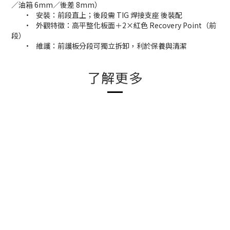
／油箱 6mm／後差 8mm）
•
安裝：前段直上；後段需 TIG 焊接支座 後裝配
•
外觀特徵：高平整化板面＋2×紅色 Recovery Point（前
段）
•
維護：前護板分段可獨立拆卸，利於保養與清潔
了解更多