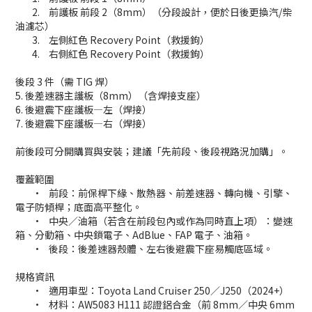
2.
前護板 前段 2（8mm）（分段設計，便於日後更換汽/柴
油濾芯）
3.
左側紅色 Recovery Point（救援鉤）
4.
右側紅色 Recovery Point（救援鉤）
後段 3 件（需 TIG 焊）
5. 後差速器主護板（8mm）（含焊接支座）
6. 後避震下座護板—左（焊接）
7. 後避震下座護板—右（焊接）
前後段可分開購買與安裝；建議「先前段、後段視路況加購」。
覆蓋範圍
•
前段：前保桿下緣、散熱器、前差速器、轉向機、引擎、
電子防傾桿；底面高平整化。
•
中央／油箱（若含在前段包內或作為同時直上項）：變速
箱、分動箱、中央鎖電子、AdBlue、FAP 電子、油箱。
•
後段：後差速器殼體、左右後避震下座易觸底區域。
規格資訊
•
適用車型：Toyota Land Cruiser 250／J250（2024+）
•
材料：AW5083 H111 認證鋁合金（前 8mm／中央 6mm