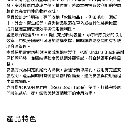
發，安裝於尾門玻璃內側凹槽位置，將原本未被有效利用的空間
轉化為高實用性的收納區域。
產品設計定位明確：專門收納「軟性物品」，例如毛巾、濕紙
巾、外套、衛生紙等，避免物品散落在車內或被其他裝備掩蓋，
提升整體空間管理效率與使用便利性。
籃體最深處達 97mm，提供充足收納容量，同時維持良好的取用
效率。中央分隔設計可增加結構支撐，同時讓收納空間更有系統
地分區管理。
本體採用雷射切割與沖壓成型鋼材製作，搭配 Undara Black 高耐
磨粉體塗裝，兼顧結構強度與低調外觀質感，符合越野車內裝風
格。
安裝方式為固定於尾門內飾板，需進行簡單鑽孔，並附有完整安
裝說明。產品同時附有後窗除霧線保護蓋，避免安裝與使用過程
中造成損傷。
亦可搭配 KAON 尾門桌（Rear Door Table）使用，打造完整尾
門機能系統，提升露營與越野情境下的使用效率。
產品特色