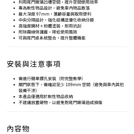
利用尾門玻璃凹槽空間，提升空間使用效率
專為軟性物品設計，避免車內物品散落
最大深度 97mm，兼顧容量與取用便利
中央分隔設計，強化結構並優化收納分類
高強度鋼材＋粉體塗裝，耐用抗刮
附除霧線保護蓋，降低使用風險
可與尾門桌系統整合，提升整體機能
安裝與注意事項
需進行簡單鑽孔安裝（附完整教學）
關門狀態下，需確認至少 109mm 空間（避免與車內其他
裝備干涉）
本產品僅適用於軟性物品收納
不建議放置硬物，以避免對尾門玻璃造成損傷
內容物